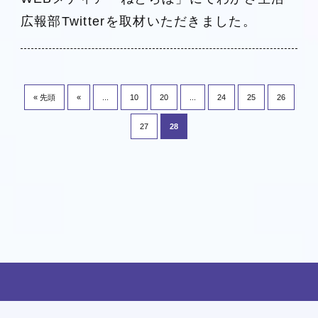
広報部Twitterを取材いただきました。
« 先頭
«
...
10
20
...
24
25
26
27
28